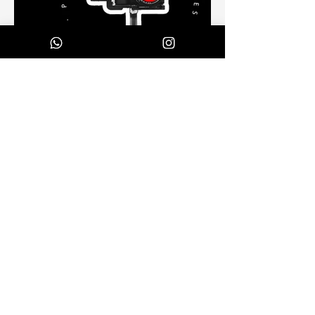
Hablemos
+506 8745 7484
douglas@do-estudio.com
Nombre
*