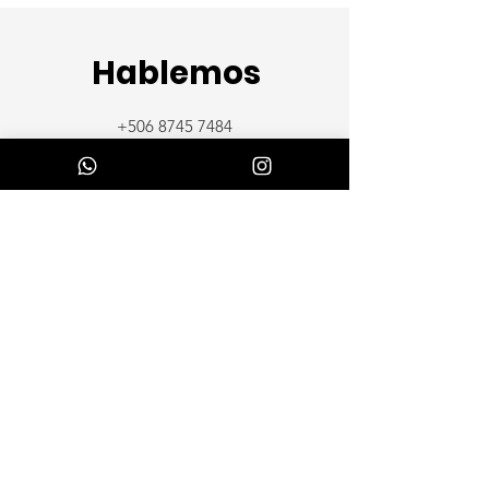
Hablemos
+506 8745 7484
douglas@do-estudio.com
Nombre
*
Email
*
Teléfono
Quiero que me ayudes con:
*