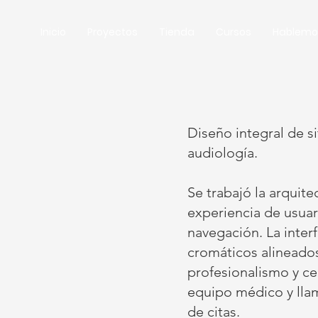
Inicio
Proyectos
Tienda
Cursos
Hablemo
Diseño integral de si
audiología.
Se trabajó la arquite
experiencia de usuari
navegación. La inter
cromáticos alineados
profesionalismo y ce
equipo médico y llam
de citas.